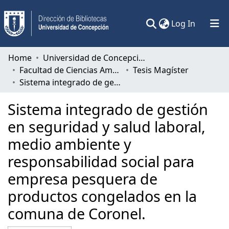
(current)
Log In
Communities & Collections
Home
Universidad de Concepción
Facultad de Ciencias Ambientales
Tesis Magíster
All of DSpace
Sistema integrado de gestión en seguridad y salud laboral, medio ambiente y responsabilidad social para empresa pesquera de productos congelados en la comuna de Coronel.
Statistics
Sistema integrado de gestión
en seguridad y salud laboral,
medio ambiente y
responsabilidad social para
empresa pesquera de
productos congelados en la
comuna de Coronel.