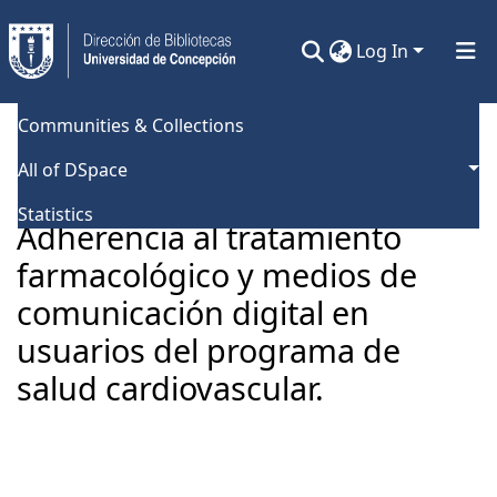
Log In
Communities & Collections
Home
Universidad de Concepción
Facultad de Enfermería
Tesis Magíster
All of DSpace
Adherencia al tratamiento farmacológico y medios de comunicación digital en usuarios del programa de salud cardiovascular.
Statistics
Adherencia al tratamiento
farmacológico y medios de
comunicación digital en
usuarios del programa de
salud cardiovascular.