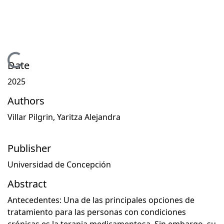
Loading...
Date
2025
Authors
Villar Pilgrin, Yaritza Alejandra
Publisher
Universidad de Concepción
Abstract
Antecedentes: Una de las principales opciones de
tratamiento para las personas con condiciones
crónicas es la terapia medicamentosa. Sin embargo, su