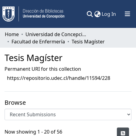
(current)
Log In
Communities & Collections
Home
Universidad de Concepción
Facultad de Enfermería
Tesis Magíster
All of DSpace
Tesis Magíster
Statistics
Permanent URI for this collection
https://repositorio.udec.cl/handle/11594/228
Browse
Recent Submissions
Now showing
1 - 20 of 56