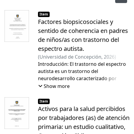
Item
Factores biopsicosociales y
sentido de coherencia en padres
de niños/as con trastorno del
espectro autista.
(
Universidad de Concepción
,
2026
)
Garrido Vega, Cassandra Lizbeth
Introducción: El trastorno del espectro
;
Cid
Henríquez, Patricia Roxena
autista es un trastorno del
neurodesarrollo caracterizado por
deficiencias en la comunicación e
Show more
interacción social asociado a patrones
restrictivos y repetitivos, que genera un
Item
gran impacto en la dinámica familiar.
Activos para la salud percibidos
Objetivo: Analizar la asociación entre el
por trabajadores (as) de atención
estrés parental y los factores
primaria: un estudio cualitativo,
biosociodemográficos con el sentido de