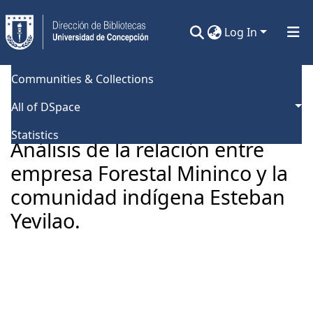
Log In
Communities & Collections
Home
Universidad de Concepción
Facultad de Ciencias Forestales
Tesis Pregrado
All of DSpace
Análisis de la relación entre empresa Forestal Mininco y la comunidad indígena Esteban Yevilao.
Statistics
Análisis de la relación entre
empresa Forestal Mininco y la
comunidad indígena Esteban
Yevilao.