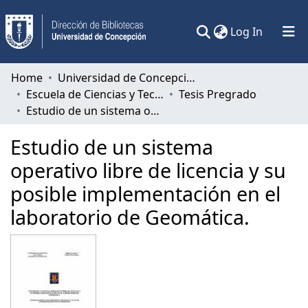
(current)
Log In
Communities & Collections
Home
Universidad de Concepción
Escuela de Ciencias y Tecnologías
Tesis Pregrado
All of DSpace
Estudio de un sistema operativo libre de licencia y su posible implementación en el laboratorio de Geomática.
Statistics
Estudio de un sistema
operativo libre de licencia y su
posible implementación en el
laboratorio de Geomática.