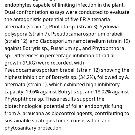
endophytes capable of limiting infection in the plant.
Dual confrontation assays were conducted to evaluate
the antagonistic potential of five EF: Alternaria
alternata (strain 1), Pholiota sp. (strain 3), Sydowia
polyspora (strain 7), Pseudocamarosporium brabeii
(strain 12), and Cladosporium ramotenellum (strain 19)
against Botrytis sp., Fusarium sp., and Phytophthora
sp. Differences in percentage inhibition of radial
growth (PIRG) were recorded, with
Pseudocamarosporium brabeii (strain 12) showing the
highest inhibition of Botrytis sp. (34.2%), followed by A.
alternata (strain 1), which exhibited high inhibitory
capacity: 19.6% against Botrytis sp. and 18.02% against
Phytophthora sp. These results support the
biotechnological potential of foliar endophytic fungi
from A. araucana as biocontrol agents, contributing to
sustainable strategies for its conservation and
phytosanitary protection.