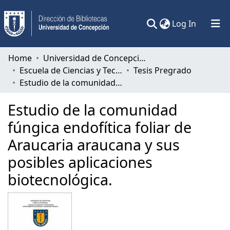
(current)
Log In
Communities & Collections
Home
Universidad de Concepción
Escuela de Ciencias y Tecnologías
Tesis Pregrado
All of DSpace
Estudio de la comunidad fúngica endofítica foliar de Araucaria araucana y sus posibles aplicaciones biotecnológica.
Statistics
Estudio de la comunidad
fúngica endofítica foliar de
Araucaria araucana y sus
posibles aplicaciones
biotecnológica.