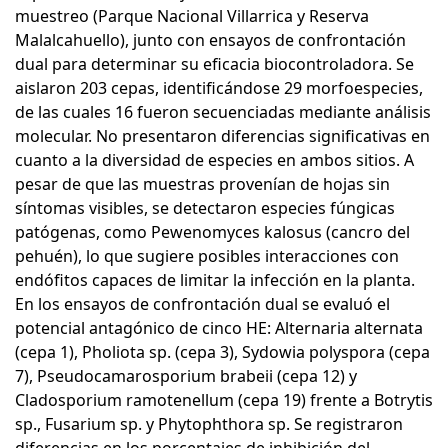
muestreo (Parque Nacional Villarrica y Reserva
Malalcahuello), junto con ensayos de confrontación
dual para determinar su eficacia biocontroladora. Se
aislaron 203 cepas, identificándose 29 morfoespecies,
de las cuales 16 fueron secuenciadas mediante análisis
molecular. No presentaron diferencias significativas en
cuanto a la diversidad de especies en ambos sitios. A
pesar de que las muestras provenían de hojas sin
síntomas visibles, se detectaron especies fúngicas
patógenas, como Pewenomyces kalosus (cancro del
pehuén), lo que sugiere posibles interacciones con
endófitos capaces de limitar la infección en la planta.
En los ensayos de confrontación dual se evaluó el
potencial antagónico de cinco HE: Alternaria alternata
(cepa 1), Pholiota sp. (cepa 3), Sydowia polyspora (cepa
7), Pseudocamarosporium brabeii (cepa 12) y
Cladosporium ramotenellum (cepa 19) frente a Botrytis
sp., Fusarium sp. y Phytophthora sp. Se registraron