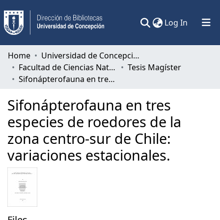
(current)
Log In
Communities & Collections
Home
Universidad de Concepción
Facultad de Ciencias Naturales y Oceanográficas
Tesis Magíster
All of DSpace
Sifonápterofauna en tres especies de roedores de la zona centro-sur de Chile: variaciones estacionales.
Statistics
Sifonápterofauna en tres
especies de roedores de la
zona centro-sur de Chile:
variaciones estacionales.
Files