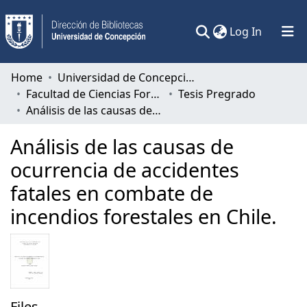
(current)
Log In
Communities & Collections
Home
Universidad de Concepción
Facultad de Ciencias Forestales
Tesis Pregrado
All of DSpace
Análisis de las causas de ocurrencia de accidentes fatales en combate de incendios forestales en Chile.
Statistics
Análisis de las causas de
ocurrencia de accidentes
fatales en combate de
incendios forestales en Chile.
Files