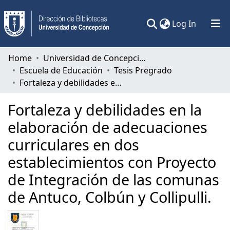
(current)
Log In
Communities & Collections
Home
Universidad de Concepción
Escuela de Educación
Tesis Pregrado
All of DSpace
Fortaleza y debilidades en la elaboración de adecuaciones curriculares en dos establecimientos con Proyecto de Integración de las comunas de Antuco, Colbún y Collipulli.
Statistics
Fortaleza y debilidades en la
elaboración de adecuaciones
curriculares en dos
establecimientos con Proyecto
de Integración de las comunas
de Antuco, Colbún y Collipulli.