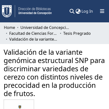
(current)
Log In
Communities & Collections
Home
Universidad de Concepción
Facultad de Ciencias Forestales
Tesis Pregrado
All of DSpace
Validación de la variante genómica estructural SNP para discriminar variedades de cerezo con distintos niveles de precocidad en la producción de frutos.
Statistics
Validación de la variante
genómica estructural SNP para
discriminar variedades de
cerezo con distintos niveles de
precocidad en la producción
de frutos.