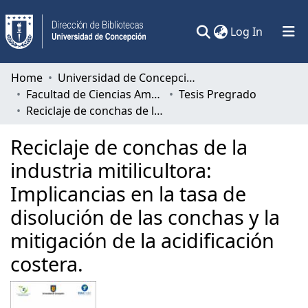
(current)
Log In
Communities & Collections
Home
Universidad de Concepción
Facultad de Ciencias Ambientales
Tesis Pregrado
All of DSpace
Reciclaje de conchas de la industria mitilicultora: Implicancias en la tasa de disolución de las conchas y la mitigación de la acidificación costera.
Statistics
Reciclaje de conchas de la
industria mitilicultora:
Implicancias en la tasa de
disolución de las conchas y la
mitigación de la acidificación
costera.