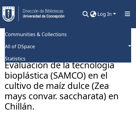
Log In
Communities & Collections
Home
Universidad de Concepción
Facultad de Agronomía
Tesis Pregrado
All of DSpace
Evaluación de la tecnología bioplástica (SAMCO) en el cultivo de maíz dulce (Zea mays convar. saccharata) en Chillán.
Statistics
Evaluación de la tecnología
bioplástica (SAMCO) en el
cultivo de maíz dulce (Zea
mays convar. saccharata) en
Chillán.