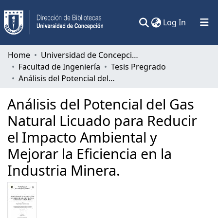
(current)
Log In
Communities & Collections
Home
Universidad de Concepción
Facultad de Ingeniería
Tesis Pregrado
All of DSpace
Análisis del Potencial del Gas Natural Licuado para Reducir el Impacto Ambiental y Mejorar la Eficiencia en la Industria Minera.
Statistics
Análisis del Potencial del Gas
Natural Licuado para Reducir
el Impacto Ambiental y
Mejorar la Eficiencia en la
Industria Minera.