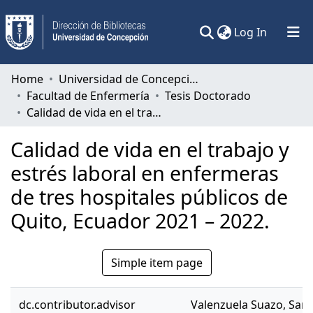
(current)
Log In
Communities & Collections
Home
Universidad de Concepción
Facultad de Enfermería
Tesis Doctorado
All of DSpace
Calidad de vida en el trabajo y estrés laboral en enfermeras de tres hospitales públicos de Quito, Ecuador 2021 – 2022.
Statistics
Calidad de vida en el trabajo y
estrés laboral en enfermeras
de tres hospitales públicos de
Quito, Ecuador 2021 – 2022.
Simple item page
dc.contributor.advisor
Valenzuela Suazo, San