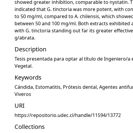
showed greater inhibition, comparable to nystatin. 
indicated that G. tinctoria was more potent, with co
to 50 mg/ml, compared to A. chilensis, which showed
between 50 and 100 mg/ml. Both extracts exhibited an
with G. tinctoria standing out far its greater effectiv
g/abrata.
Description
Tesis presentada para optar al título de Ingeniero/a
Vegetal.
Keywords
Cándida
,
Estomatitis
,
Prótesis dental
,
Agentes antif
Viveros
URI
https://repositorio.udec.cl/handle/11594/13772
Collections