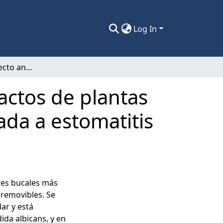
Log In
Evaluación del efecto antimicótico de extractos de plantas nativas chilenas sobre Candida spp. asociada a estomatitis subprótesis.
ractos de plantas
ada a estomatitis
des bucales más
removibles. Se
ar y está
ida albicans, y en