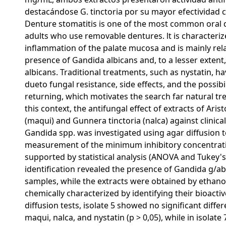
destacándose G. tinctoria por su mayor efectividad c
Denture stomatitis is one of the most common oral d
adults who use removable dentures. lt is characteriz
inflammation of the palate mucosa and is mainly rel
presence of Gandida albicans and, to a lesser extent
albicans. Traditional treatments, such as nystatin, ha
dueto fungal resistance, side effects, and the possibil
returning, which motivates the search far natural tr
this context, the antifungal effect of extracts of Arist
(maqui) and Gunnera tinctoria (nalca) against clinical
Gandida spp. was investigated using agar diffusion 
measurement of the minimum inhibitory concentrati
supported by statistical analysis (ANOVA and Tukey's
identification revealed the presence of Gandida g/abra
samples, while the extracts were obtained by ethano
chemically characterized by identifying their bioact
diffusion tests, isolate 5 showed no significant diff
maqui, nalca, and nystatin (p > 0,05), while in isolate 7