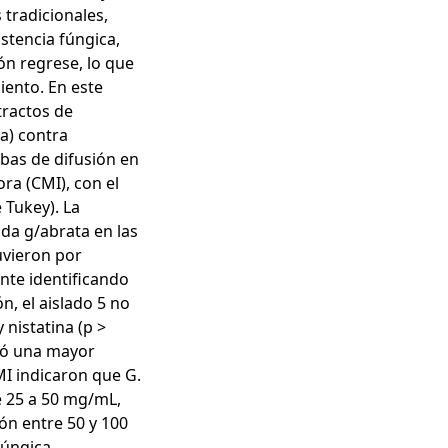
tradicionales,
istencia fúngica,
ión regrese, lo que
iento. En este
tractos de
ca) contra
bas de difusión en
ra (CMI), con el
 Tukey). La
ida g/abrata en las
uvieron por
nte identificando
n, el aislado 5 no
 nistatina (p >
tró una mayor
MI indicaron que G.
e 25 a 50 mg/mL,
ón entre 50 y 100
úngica,