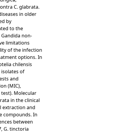
ontra C. glabrata.
iseases in older
ed by
ated to the
, Gandida non-
ve limitations
ity of the infection
eatment options. In
otelia chilensis
 isolates of
tests and
on (MIC),
 test). Molecular
ta in the clinical
l extraction and
ive compounds. In
erences between
, G. tinctoria