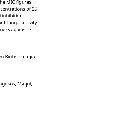
The MIC figures
ncentrations of 25
 inhibition
tifungal activity,
eness against G.
 en Biotecnología
ungosos
,
Maqui
,