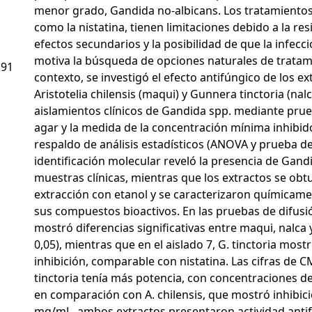
menor grado, Gandida no-albicans. Los tratamientos 
como la nistatina, tienen limitaciones debido a la res
efectos secundarios y la posibilidad de que la infecc
motiva la búsqueda de opciones naturales de tratam
.91
contexto, se investigó el efecto antifúngico de los ex
Aristotelia chilensis (maqui) y Gunnera tinctoria (nal
aislamientos clínicos de Gandida spp. mediante prue
agar y la medida de la concentración mínima inhibido
respaldo de análisis estadísticos (ANOVA y prueba de
identificación molecular reveló la presencia de Gand
muestras clínicas, mientras que los extractos se obt
extracción con etanol y se caracterizaron químicame
sus compuestos bioactivos. En las pruebas de difusió
mostró diferencias significativas entre maqui, nalca y
0,05), mientras que en el aislado 7, G. tinctoria mos
inhibición, comparable con nistatina. Las cifras de C
tinctoria tenía más potencia, con concentraciones d
en comparación con A. chilensis, que mostró inhibici
mg/mL, ambos extractos presentaron actividad antif