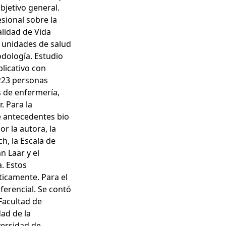
bjetivo general.
esional sobre la
alidad de Vida
s unidades de salud
odología. Estudio
plicativo con
 223 personas
s de enfermería,
. Para la
de antecedentes bio
r la autora, la
h, la Escala de
n Laar y el
. Estos
icamente. Para el
nferencial. Se contó
 Facultad de
dad de la
versidad de