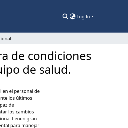
Log In
Autoeficacia profesional como moderadora de condiciones de trabajo y calidad de vida laboral en equipo de salud.
ra de condiciones
uipo de salud.
l en el personal de
te los últimos
apaz de
tar los cambios
sional tienen gran
ental para manejar