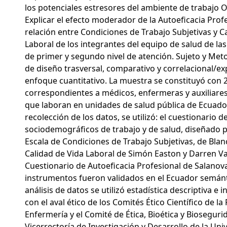
los potenciales estresores del ambiente de trabajo O
Explicar el efecto moderador de la Autoeficacia Prof
relación entre Condiciones de Trabajo Subjetivas y C
Laboral de los integrantes del equipo de salud de la
de primer y segundo nivel de atención. Sujeto y Met
de diseño trasversal, comparativo y correlacional/ex
enfoque cuantitativo. La muestra se constituyó con
correspondientes a médicos, enfermeras y auxiliare
que laboran en unidades de salud pública de Ecuador
recolección de los datos, se utilizó: el cuestionario 
sociodemográficos de trabajo y de salud, diseñado po
Escala de Condiciones de Trabajo Subjetivas, de Blanc
Calidad de Vida Laboral de Simón Easton y Darren Va
Cuestionario de Autoeficacia Profesional de Salanova
instrumentos fueron validados en el Ecuador semánt
análisis de datos se utilizó estadística descriptiva e i
con el aval ético de los Comités Ético Científico de la
Enfermería y el Comité de Ética, Bioética y Bioseguri
Vicerrectoría de Investigación y Desarrollo de la Uni