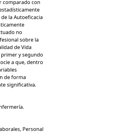
ior comparado con
 estadísticamente
 de la Autoeficacia
sticamente
ectuado no
fesional sobre la
alidad de Vida
l primer y segundo
socie a que, dentro
ariables
ión de forma
e significativa.
nfermería.
aborales
,
Personal