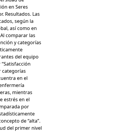
ción en Seres
r. Resultados. Las
cados, según la
bal, así como en
Al comparar las
ención y categorías
sticamente
grantes del equipo
 “Satisfacción
r categorías
cuentra en el
e enfermería
eras, mientras
e estrés en el
comparada por
estadísticamente
concepto de “alta”.
lud del primer nivel