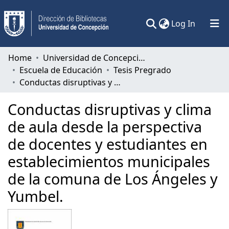
(current)
Log In
Communities & Collections
Home
Universidad de Concepción
Escuela de Educación
Tesis Pregrado
All of DSpace
Conductas disruptivas y clima de aula desde la perspectiva de docentes y estudiantes en establecimientos municipales de la comuna de Los Ángeles y Yumbel.
Statistics
Conductas disruptivas y clima
de aula desde la perspectiva
de docentes y estudiantes en
establecimientos municipales
de la comuna de Los Ángeles y
Yumbel.