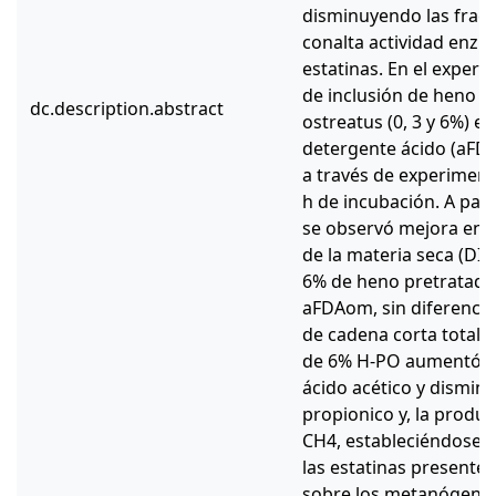
disminuyendo las fracc
conalta actividad enzim
estatinas. En el experi
de inclusión de heno p
dc.description.abstract
ostreatus (0, 3 y 6%) en
detergente ácido (aFD
a través de experimento
h de incubación. A par
se observó mejora en la
de la materia seca (DIV
6% de heno pretratado 
aFDAom, sin diferencia
de cadena corta totale
de 6% H-PO aumentó la
ácido acético y disminu
propionico y, la produ
CH4, estableciéndose u
las estatinas presente
sobre los metanógenos