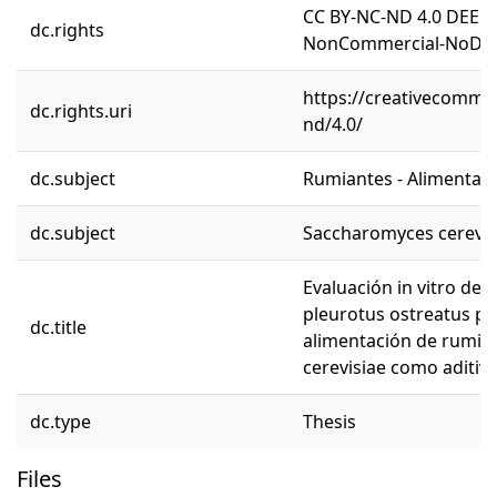
CC BY-NC-ND 4.0 DEED 
dc.rights
NonCommercial-NoDeriv
https://creativecommon
dc.rights.uri
nd/4.0/
dc.subject
Rumiantes - Alimentació
dc.subject
Saccharomyces cerevis
Evaluación in vitro de
pleurotus ostreatus par
dc.title
alimentación de rumia
cerevisiae como aditiv
dc.type
Thesis
Files