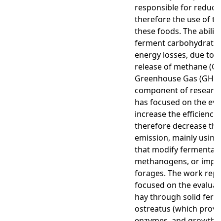
responsible for reducin
therefore the use of th
these foods. The abilit
ferment carbohydrates 
energy losses, due to 
release of methane (CH4
Greenhouse Gas (GHG)
component of research
has focused on the eval
increase the efficiency
therefore decrease the
emission, mainly usin
that modify fermentatio
methanogens, or improv
forages. The work repo
focused on the evaluat
hay through solid ferm
ostreatus (which provid
enzymes, and growth 