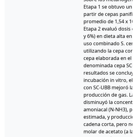
Etapa 1 se obtuvo un in
partir de cepas panifi
promedio de 1,54 x 106
Etapa 2 evaluó dosis c
y 6%) en dieta alta en
uso combinado S. cerev
utilizando la cepa come
cepa elaborada en el e
denominada cepa SC-UBB
resultados se concluyó 
incubación in vitro, el
con SC-UBB mejoró la D
producción de gas. La 
disminuyó la concentr
amoniacal (N-NH3), pr
estimada, y producción
cadena corta, pero no 
molar de acetato (a la