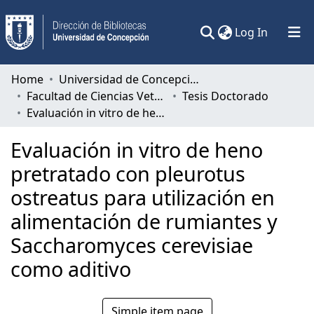
(current)
Log In
Communities & Collections
Home
Universidad de Concepción
Facultad de Ciencias Veterinarias
Tesis Doctorado
All of DSpace
Evaluación in vitro de heno pretratado con pleurotus ostreatus para utilización en alimentación de rumiantes y Saccharomyces cerevisiae como aditivo
Statistics
Evaluación in vitro de heno
pretratado con pleurotus
ostreatus para utilización en
alimentación de rumiantes y
Saccharomyces cerevisiae
como aditivo
Simple item page