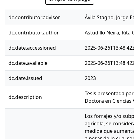
dc.contributor.advisor
Ávila Stagno, Jorge Ed
dc.contributor.author
Astudillo Neira, Rita G
dc.date.accessioned
2025-06-26T13:48:42Z
dc.date.available
2025-06-26T13:48:42Z
dc.date.issued
2023
Tesis presentada para 
dc.description
Doctora en Ciencias Ve
Los forrajes y/o subpro
agrícola, se considera
medida que aumenta su
a pesar de lo cual son