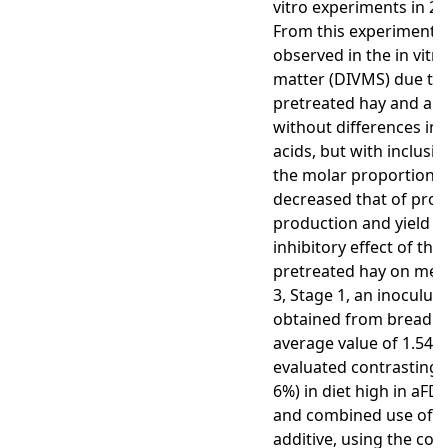
vitro experiments in 24
From this experiment,
observed in the in vitr
matter (DIVMS) due to 
pretreated hay and a d
without differences in t
acids, but with inclus
the molar proportion o
decreased that of prop
production and yield o
inhibitory effect of the
pretreated hay on me
3, Stage 1, an inoculum
obtained from breadma
average value of 1.54 x
evaluated contrasting 
6%) in diet high in aF
and combined use of S.
additive, using the com