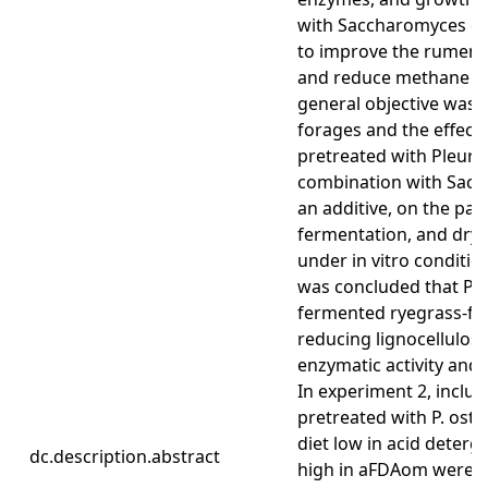
with Saccharomyces cer
to improve the rumen 
and reduce methane (C
general objective was t
forages and the effects
pretreated with Pleuro
combination with Sacc
an additive, on the pa
fermentation, and dry
under in vitro condition
was concluded that P. o
fermented ryegrass-fes
reducing lignocellulosi
enzymatic activity and 
In experiment 2, inclus
pretreated with P. ostre
diet low in acid deter
dc.description.abstract
high in aFDAom were e