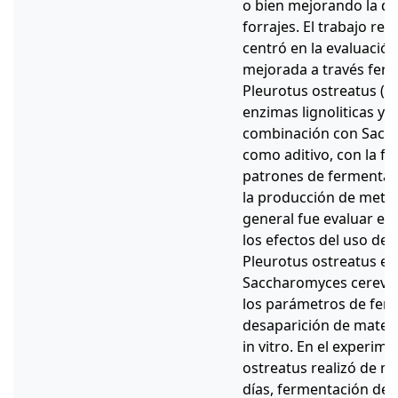
o bien mejorando la dig
forrajes. El trabajo rep
centró en la evaluació
mejorada a través ferm
Pleurotus ostreatus (el
enzimas lignoliticas y 
combinación con Sacch
como aditivo, con la fi
patrones de fermentaci
la producción de metan
general fue evaluar en 
los efectos del uso de
Pleurotus ostreatus e
Saccharomyces cerevis
los parámetros de ferm
desaparición de materi
in vitro. En el experim
ostreatus realizó de m
días, fermentación de h