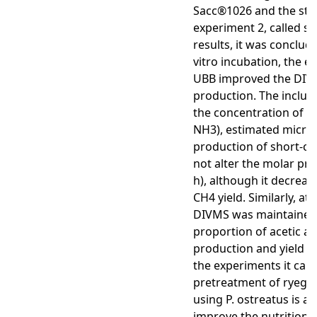
Sacc®1026 and the stra
experiment 2, called s
results, it was conclude
vitro incubation, the e
UBB improved the DIVM
production. The inclus
the concentration of a
NH3), estimated microb
production of short-cha
not alter the molar pro
h), although it decrea
CH4 yield. Similarly, a
DIVMS was maintained,
proportion of acetic ac
production and yield 
the experiments it can
pretreatment of ryegra
using P. ostreatus is a 
improve the nutritional 