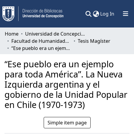
(current)
Log In
Communities & Collections
Home
Universidad de Concepción
Facultad de Humanidades y Arte
Tesis Magíster
All of DSpace
“Ese pueblo era un ejemplo para toda América”. La Nueva Izquierda argentina y el gobierno de la Unidad Popular en Chile (1970-1973)
Statistics
“Ese pueblo era un ejemplo
para toda América”. La Nueva
Izquierda argentina y el
gobierno de la Unidad Popular
en Chile (1970-1973)
Simple item page