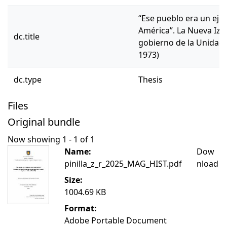
“Ese pueblo era un eje
América”. La Nueva Izq
dc.title
gobierno de la Unidad 
1973)
dc.type
Thesis
Files
Original bundle
Now showing
1 - 1 of 1
Name:
Dow
pinilla_z_r_2025_MAG_HIST.pdf
nload
Size:
1004.69 KB
Format:
Adobe Portable Document