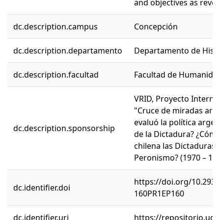
and objectives as revo
dc.description.campus
Concepción
dc.description.departamento
Departamento de Histo
dc.description.facultad
Facultad de Humanidad
VRID, Proyecto Intern
"Cruce de miradas arge
evaluó la política argen
dc.description.sponsorship
de la Dictadura? ¿Cómo 
chilena las Dictaduras 
Peronismo? (1970 – 197
https://doi.org/10.29
dc.identifier.doi
160PR1EP160
dc.identifier.uri
https://repositorio.ud