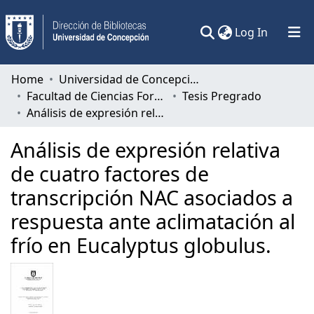
(current)
Log In
Communities & Collections
Home
Universidad de Concepción
Facultad de Ciencias Forestales
Tesis Pregrado
All of DSpace
Análisis de expresión relativa de cuatro factores de transcripción NAC asociados a respuesta ante aclimatación al frío en Eucalyptus globulus.
Statistics
Análisis de expresión relativa
de cuatro factores de
transcripción NAC asociados a
respuesta ante aclimatación al
frío en Eucalyptus globulus.