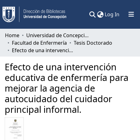
(current)
Log In
Communities & Collections
Home
Universidad de Concepción
Facultad de Enfermería
Tesis Doctorado
All of DSpace
Efecto de una intervención educativa de enfermería para mejorar la agencia de autocuidado del cuidador principal informal.
Statistics
Efecto de una intervención
educativa de enfermería para
mejorar la agencia de
autocuidado del cuidador
principal informal.