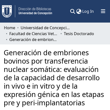
(current)
Log In
Communities & Collections
Home
Universidad de Concepción
Facultad de Ciencias Veterinarias
Tesis Doctorado
All of DSpace
Generación de embriones bovinos por transferencia nuclear somática: evaluación de la capacidad de desarrollo in vivo e in vitro y de la expresión génica en las etapas pre y peri-implantatorias
Statistics
Generación de embriones
bovinos por transferencia
nuclear somática: evaluación
de la capacidad de desarrollo
in vivo e in vitro y de la
expresión génica en las etapas
pre y peri-implantatorias