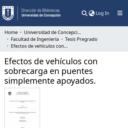
(current)
Log In
Communities & Collections
Home
Universidad de Concepción
Facultad de Ingeniería
Tesis Pregrado
All of DSpace
Efectos de vehículos con sobrecarga en puentes simplemente apoyados.
Statistics
Efectos de vehículos con
sobrecarga en puentes
simplemente apoyados.