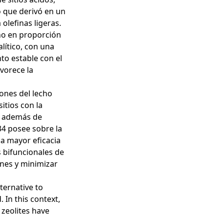
lo que derivó en un
 olefinas ligeras.
cho en proporción
lítico, con una
nto estable con el
vorece la
iones del lecho
itios con la
a; además de
34 posee sobre la
la mayor eficacia
s bifuncionales de
ones y minimizar
ternative to
 In this context,
 zeolites have