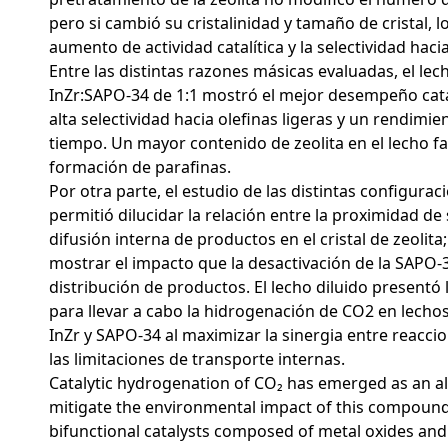
pero si cambió su cristalinidad y tamaño de cristal, 
aumento de actividad catalítica y la selectividad hacia
Entre las distintas razones másicas evaluadas, el le
InZr:SAPO-34 de 1:1 mostró el mejor desempeño cata
alta selectividad hacia olefinas ligeras y un rendimie
tiempo. Un mayor contenido de zeolita en el lecho fa
formación de parafinas.
Por otra parte, el estudio de las distintas configurac
permitió dilucidar la relación entre la proximidad de s
difusión interna de productos en el cristal de zeolit
mostrar el impacto que la desactivación de la SAPO-
distribución de productos. El lecho diluido presentó 
para llevar a cabo la hidrogenación de CO2 en lecho
InZr y SAPO-34 al maximizar la sinergia entre reacci
las limitaciones de transporte internas.
Catalytic hydrogenation of CO₂ has emerged as an al
mitigate the environmental impact of this compound.
bifunctional catalysts composed of metal oxides and