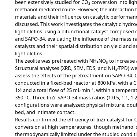
been extensively studied for CO₂ conversion into light
methanol-mediated route. However, the interaction
materials and their influence on catalytic performance
discussed. This work investigates the catalytic hydr
light olefins using a bifunctional catalyst composed o
and SAPO-34, evaluating the influence of the mass r
catalysts and their spatial distribution on yield and s
light olefins.
The zeolite was pretreated with NH₄NO₃ to increase a
Structural analyses (XRD, SEM, EDS, and NH₃-TPD) w
assess the effects of the pretreatment on SAPO-34. C
conducted in a fixed-bed reactor at 800 kPa, with a C
1:4 and a total flow of 25 mL·min⁻¹, within a tempera
350 °C. Three InZr:SAPO-34 mass ratios (1:0.5, 1:1, 1:2
configurations were analyzed: physical mixture, doub
bed, and intimate contact.
Results confirmed the efficiency of InZr catalyst for
conversion at high temperatures, though methanol 
thermodynamically limited under the studied conditi