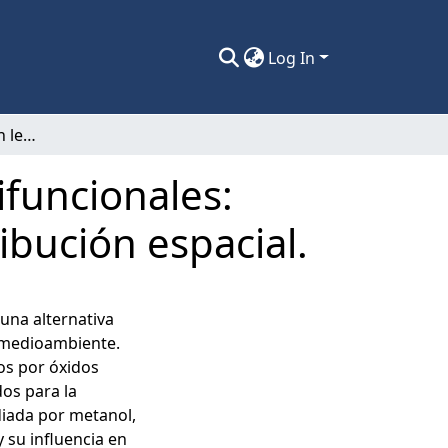
Log In
Olefinación de CO2 en lechos catalíticos bifuncionales: Efecto de la razón In2O3/Zeolita y su distribución espacial.
ifuncionales:
ribución espacial.
una alternativa
l medioambiente.
os por óxidos
dos para la
diada por metanol,
 su influencia en