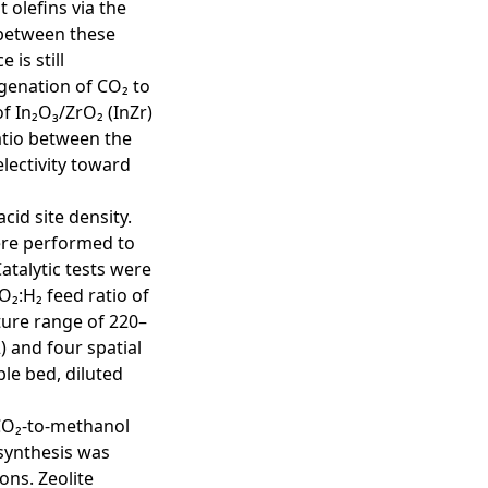
 olefins via the
 between these
 is still
ogenation of CO₂ to
f In₂O₃/ZrO₂ (InZr)
atio between the
electivity toward
cid site density.
ere performed to
atalytic tests were
O₂:H₂ feed ratio of
ture range of 220–
) and four spatial
le bed, diluted
 CO₂-to-methanol
synthesis was
ons. Zeolite