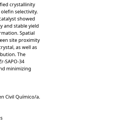
ied crystallinity
olefin selectivity.
 catalyst showed
ty and stable yield
rmation. Spatial
een site proximity
rystal, as well as
ibution. The
nZr-SAPO-34
and minimizing
en Civil Químico/a.
as