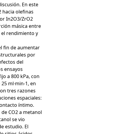
iscusión. En este
2 hacia olefinas
por In2O3/ZrO2
orción másica entre
 el rendimiento y
el fin de aumentar
structurales por
fectos del
os ensayos
fijo a 800 kPa, con
 25 ml∙min-1, en
ron tres razones
buciones espaciales:
contacto íntimo.
ón de CO2 a metanol
tanol se vio
e estudio. El
e sitios ácidos,