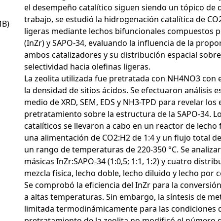
el desempeño catalítico siguen siendo un tópico de d
trabajo, se estudió la hidrogenación catalítica de CO
MB)
ligeras mediante lechos bifuncionales compuestos 
(InZr) y SAPO-34, evaluando la influencia de la prop
ambos catalizadores y su distribución espacial sobre
selectividad hacia olefinas ligeras.
La zeolita utilizada fue pretratada con NH4NO3 con 
la densidad de sitios ácidos. Se efectuaron análisis e
medio de XRD, SEM, EDS y NH3-TPD para revelar los e
pretratamiento sobre la estructura de la SAPO-34. L
catalíticos se llevaron a cabo en un reactor de lecho 
una alimentación de CO2:H2 de 1:4 y un flujo total de
un rango de temperaturas de 220-350 °C. Se analiza
másicas InZr:SAPO-34 (1:0,5; 1:1, 1:2) y cuatro distri
mezcla física, lecho doble, lecho diluido y lecho por 
Se comprobó la eficiencia del InZr para la conversi
a altas temperaturas. Sin embargo, la síntesis de me
limitada termodinámicamente para las condiciones d
pretratamiento de la zeolita no modificó el número d