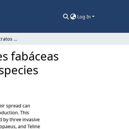
Log In
Influencia de sustratos producidos por tres fabáceas invasoras sobre el crecimiento inicial de especies olerícolas.
es fabáceas
especies
eir spread can
oduction. This
d by three invasive
opaeus, and Teline