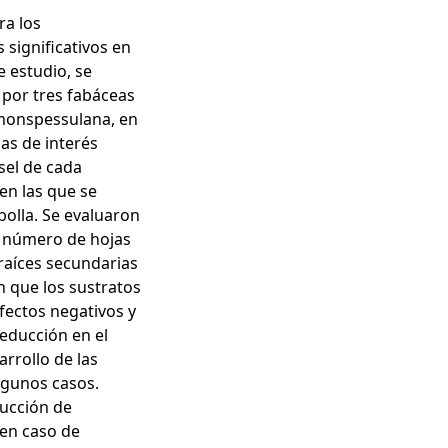
ra los
significativos en
e estudio, se
 por tres fabáceas
 monspessulana, en
las de interés
sel de cada
 en las que se
olla. Se evaluaron
, número de hojas
 raíces secundarias
n que los sustratos
fectos negativos y
reducción en el
rrollo de las
lgunos casos.
ducción de
 en caso de