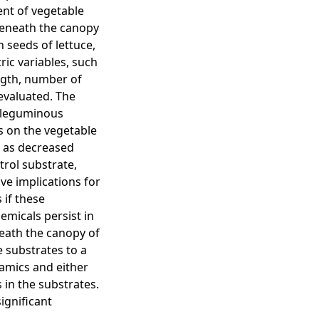
nt of vegetable
 beneath the canopy
h seeds of lettuce,
ic variables, such
ngth, number of
evaluated. The
e leguminous
ts on the vegetable
l as decreased
rol substrate,
ve implications for
 if these
emicals persist in
neath the canopy of
e substrates to a
amics and either
 in the substrates.
significant