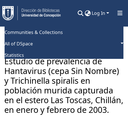
Log In
Communities & Collections
Home
Universidad de Concepción
Facultad de Ciencias Veterinarias
Tesis Pregrado
All of DSpace
Estudio de prevalencia de Hantavirus (cepa Sin Nombre) y Trichinella spiralis en población murida capturada en el estero Las Toscas, Chillán, en enero y febrero de 2003.
Statistics
Estudio de prevalencia de
Hantavirus (cepa Sin Nombre)
y Trichinella spiralis en
población murida capturada
en el estero Las Toscas, Chillán,
en enero y febrero de 2003.