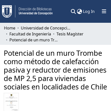
(current)
Log In
Communities & Collections
Home
Universidad de Concepción
Facultad de Ingeniería
Tesis Magíster
All of DSpace
Potencial de un muro Trombe como método de calefacción pasiva y reductor de emisiones de MP 2,5 para viviendas sociales en localidades de Chile
Statistics
Potencial de un muro Trombe
como método de calefacción
pasiva y reductor de emisiones
de MP 2,5 para viviendas
sociales en localidades de Chile