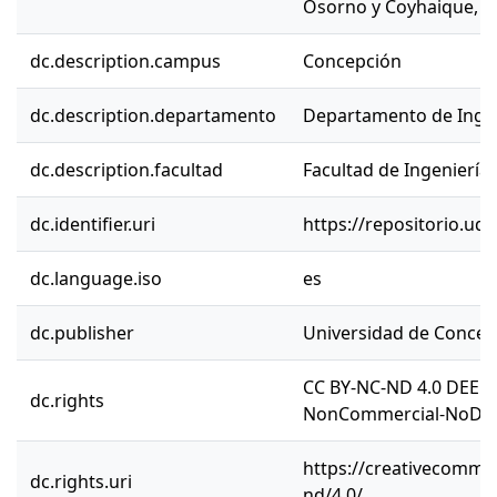
Osorno y Coyhaique, r
dc.description.campus
Concepción
dc.description.departamento
Departamento de Inge
dc.description.facultad
Facultad de Ingeniería
dc.identifier.uri
https://repositorio.ud
dc.language.iso
es
dc.publisher
Universidad de Concep
CC BY-NC-ND 4.0 DEED 
dc.rights
NonCommercial-NoDeriv
https://creativecommon
dc.rights.uri
nd/4.0/