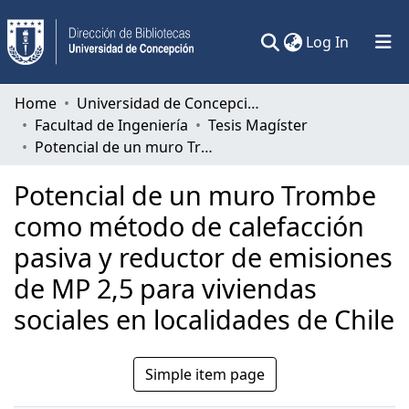
(current)
Log In
Communities & Collections
Home
Universidad de Concepción
Facultad de Ingeniería
Tesis Magíster
All of DSpace
Potencial de un muro Trombe como método de calefacción pasiva y reductor de emisiones de MP 2,5 para viviendas sociales en localidades de Chile
Statistics
Potencial de un muro Trombe
como método de calefacción
pasiva y reductor de emisiones
de MP 2,5 para viviendas
sociales en localidades de Chile
Simple item page