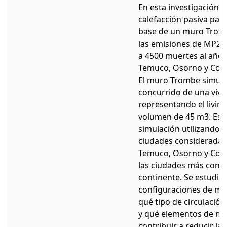
En esta investigación s
calefacción pasiva para
base de un muro Trombe
las emisiones de MP2.5
a 4500 muertes al año e
Temuco, Osorno y Coyha
El muro Trombe simula
concurrido de una vivie
representando el livin
volumen de 45 m3. Est
simulación utilizando 
ciudades consideradas 
Temuco, Osorno y Coy
las ciudades más conta
continente. Se estudia
configuraciones de mu
qué tipo de circulación
y qué elementos de m
contribuir a reducir l