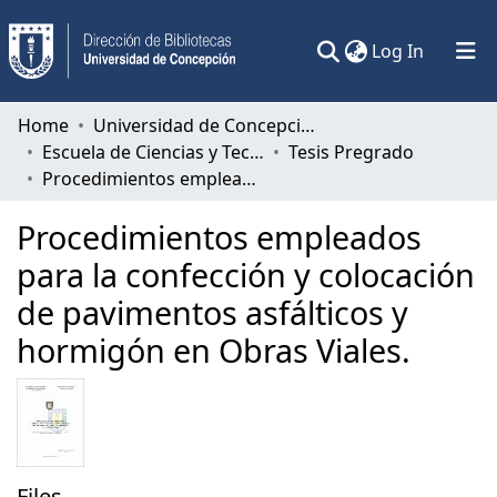
(current)
Log In
Communities & Collections
Home
Universidad de Concepción
Escuela de Ciencias y Tecnologías
Tesis Pregrado
All of DSpace
Procedimientos empleados para la confección y colocación de pavimentos asfálticos y hormigón en Obras Viales.
Statistics
Procedimientos empleados
para la confección y colocación
de pavimentos asfálticos y
hormigón en Obras Viales.
Files