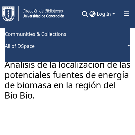
Log In
Communities & Collections
Home
Universidad de Concepción
Escuela de Ciencias y Tecnologías
Tesis Pregrado
All of DSpace
Análisis de la localización de las potenciales fuentes de energía de biomasa en la región del Bío Bío.
Análisis de la localización de las
potenciales fuentes de energía
de biomasa en la región del
Bío Bío.