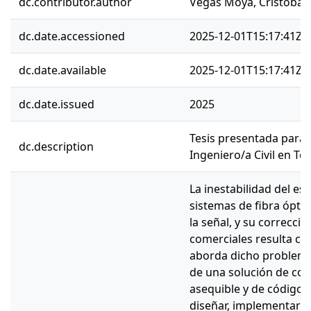
dc.contributor.author
Vegas Moya, Cristóbal 
dc.date.accessioned
2025-12-01T15:17:41Z
dc.date.available
2025-12-01T15:17:41Z
dc.date.issued
2025
Tesis presentada para o
dc.description
Ingeniero/a Civil en T
La inestabilidad del es
sistemas de fibra óptic
la señal, y su correcci
comerciales resulta cos
aborda dicho problema
de una solución de con
asequible y de código a
diseñar, implementar y