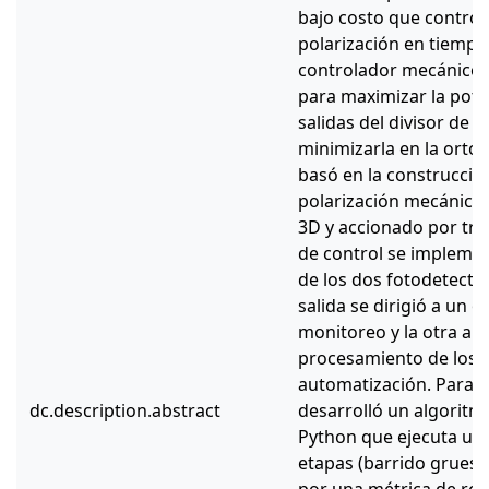
bajo costo que control
polarización en tiempo 
controlador mecánico
para maximizar la pote
salidas del divisor de 
minimizarla en la orto
basó en la construcció
polarización mecánico,
3D y accionado por tre
de control se implemen
de los dos fotodetecto
salida se dirigió a un o
monitoreo y la otra a u
procesamiento de los d
automatización. Para l
dc.description.abstract
desarrolló un algoritm
Python que ejecuta un
etapas (barrido grueso 