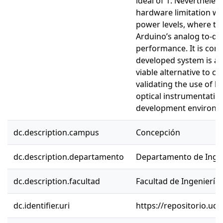
ideal of 1. Nevertheles
hardware limitation wa
power levels, where th
Arduino’s analog to-di
performance. It is con
developed system is a f
viable alternative to c
validating the use of l
optical instrumentatio
development environm
dc.description.campus
Concepción
dc.description.departamento
Departamento de Ingeni
dc.description.facultad
Facultad de Ingeniería
dc.identifier.uri
https://repositorio.ud