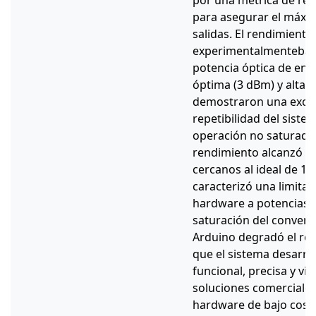
por una métrica de re
para asegurar el máxim
salidas. El rendimiento
experimentalmentebajo
potencia óptica de ent
óptima (3 dBm) y alta (
demostraron una excele
repetibilidad del siste
operación no saturados
rendimiento alcanzó v
cercanos al ideal de 1.
caracterizó una limita
hardware a potencias e
saturación del converso
Arduino degradó el ren
que el sistema desarrol
funcional, precisa y via
soluciones comerciales
hardware de bajo costo