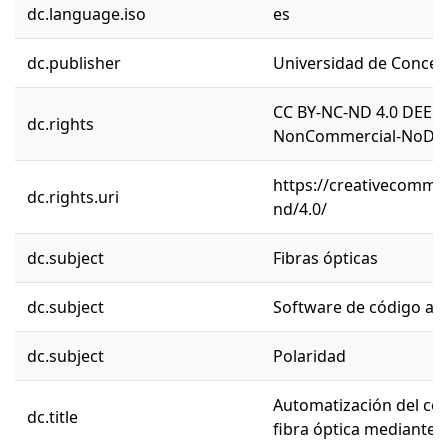
dc.language.iso
es
dc.publisher
Universidad de Concep
CC BY-NC-ND 4.0 DEED 
dc.rights
NonCommercial-NoDeriv
https://creativecommon
dc.rights.uri
nd/4.0/
dc.subject
Fibras ópticas
dc.subject
Software de código ab
dc.subject
Polaridad
Automatización del con
dc.title
fibra óptica mediante 