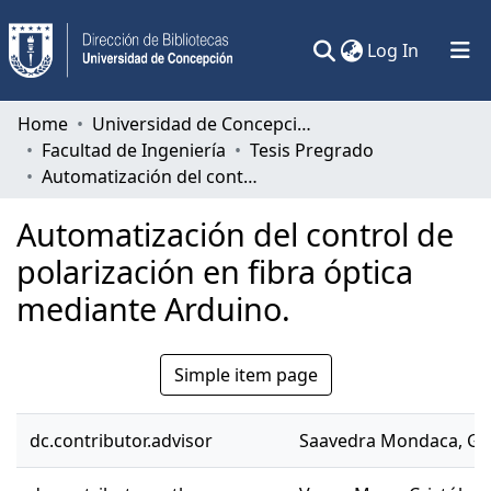
(current)
Log In
Communities & Collections
Home
Universidad de Concepción
Facultad de Ingeniería
Tesis Pregrado
All of DSpace
Automatización del control de polarización en fibra óptica mediante Arduino.
Statistics
Automatización del control de
polarización en fibra óptica
mediante Arduino.
Simple item page
dc.contributor.advisor
Saavedra Mondaca, Gab