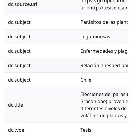
https://go.openathens.
dc.source.uri
url=http://tesisencap.
dc.subject
Parásitos de las planta
dc.subject
Leguminosas
dc.subject
Enfermedades y plaga
dc.subject
Relación huésped-pará
dc.subject
Chile
Elecciones del parasit
Braconidae) provenient
dc.title
diferentes niveles de e
volátiles de plantas y 
dc.type
Tesis