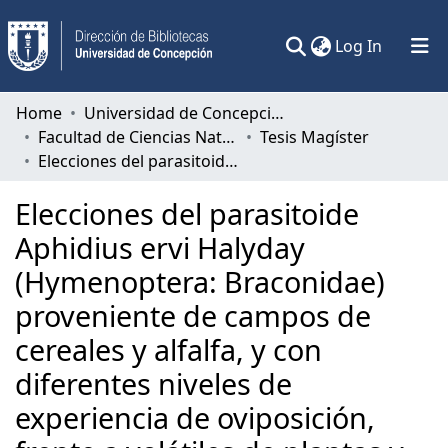
(current)
Log In
Communities & Collections
Home
Universidad de Concepción
Facultad de Ciencias Naturales y Oceanográficas
Tesis Magíster
All of DSpace
Elecciones del parasitoide Aphidius ervi Halyday (Hymenoptera: Braconidae) proveniente de campos de cereales y alfalfa, y con diferentes niveles de experiencia de oviposición, frente a volátiles de plantas y de complejos planta-áfido.
Statistics
Elecciones del parasitoide
Aphidius ervi Halyday
(Hymenoptera: Braconidae)
proveniente de campos de
cereales y alfalfa, y con
diferentes niveles de
experiencia de oviposición,