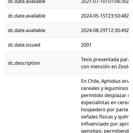
dc.date.available
2021-07-10T01:06:30Z
dc.date.available
2024-05-15T23:50:48Z
dc.date.available
2024-08-29T12:30:49Z
dc.date.issued
2001
Tesis presentada para 
dc.description
con mención en Zoolog
En Chile, Aphidius ervi
cereales y leguminosas 
permitido desplazar co
especialistas en cerea
hospedero por parte de
señales físicas y quím
influenciado por aprend
genotipo, permitiendo a