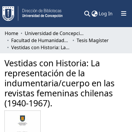
(current)
Log In
Communities & Collections
Home
Universidad de Concepción
Facultad de Humanidades y Arte
Tesis Magíster
All of DSpace
Vestidas con Historia: La representación de la indumentaria/cuerpo en las revistas femeninas chilenas (1940-1967).
Statistics
Vestidas con Historia: La
representación de la
indumentaria/cuerpo en las
revistas femeninas chilenas
(1940-1967).