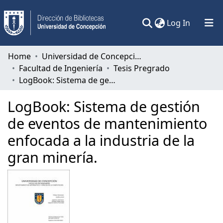
(current)
Log In
Communities & Collections
Home
Universidad de Concepción
Facultad de Ingeniería
Tesis Pregrado
All of DSpace
LogBook: Sistema de gestión de eventos de mantenimiento enfocada a la industria de la gran minería.
Statistics
LogBook: Sistema de gestión
de eventos de mantenimiento
enfocada a la industria de la
gran minería.