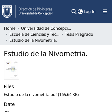
(current)
Log In
Communities & Collections
Home
Universidad de Concepción
Escuela de Ciencias y Tecnologías
Tesis Pregrado
All of DSpace
Estudio de la Nivometria.
Statistics
Estudio de la Nivometria.
Files
Estudio de la nivometría.pdf
(165.64 KB)
Date