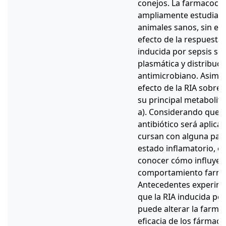
conejos. La farmacocin
ampliamente estudiada
animales sanos, sin em
efecto de la respuesta 
inducida por sepsis sob
plasmática y distribuci
antimicrobiano. Asimis
efecto de la RIA sobre
su principal metabolito
a). Considerando que
antibiótico será aplica
cursan con alguna pato
estado inflamatorio, e
conocer cómo influye e
comportamiento farma
Antecedentes experim
que la RIA inducida po
puede alterar la farmac
eficacia de los fármaco