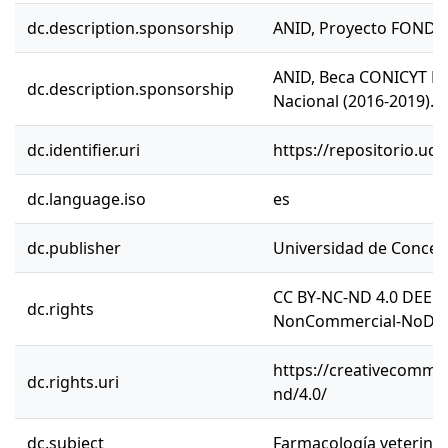
dc.description.sponsorship
ANID, Proyecto FONDE
ANID, Beca CONICYT N
dc.description.sponsorship
Nacional (2016-2019).
dc.identifier.uri
https://repositorio.ud
dc.language.iso
es
dc.publisher
Universidad de Concep
CC BY-NC-ND 4.0 DEED 
dc.rights
NonCommercial-NoDeriv
https://creativecommon
dc.rights.uri
nd/4.0/
dc.subject
Farmacología veterinar