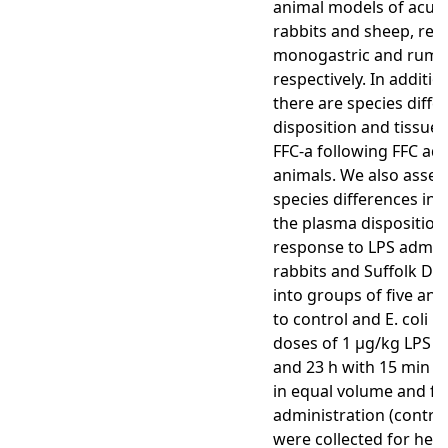
animal models of acute
rabbits and sheep, rep
monogastric and rumin
respectively. In additi
there are species diffe
disposition and tissue 
FFC-a following FFC adm
animals. We also asses
species differences in
the plasma disposition 
response to LPS admin
rabbits and Suffolk D
into groups of five an
to control and E. coli 
doses of 1 μg/kg LPS w
and 23 h with 15 min (L
in equal volume and fr
administration (contro
were collected for hema