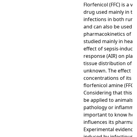
Florfenicol (FFC) is a v
drug used mainly in the
infections in both rum
and can also be used in
pharmacokinetics of FF
studied mainly in healt
effect of sepsis-induc
response (AIR) on plas
tissue distribution of t
unknown. The effect of
concentrations of its m
florfenicol amine (FFC-
Considering that this a
be applied to animals w
pathology or inflammato
important to know how
influences its pharmac
Experimental evidence
induced by infectious a