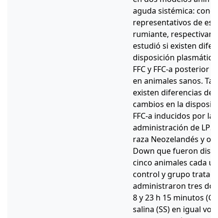
aguda sistémica: conej
representativos de esp
rumiante, respectivam
estudió si existen dife
disposición plasmática 
FFC y FFC-a posterior a
en animales sanos. Tam
existen diferencias de 
cambios en la disposic
FFC-a inducidos por la 
administración de LPS. 
raza Neozelandés y ovi
Down que fueron distr
cinco animales cada u
control y grupo tratado
administraron tres dosi
8 y 23 h 15 minutos (G
salina (SS) en igual vo