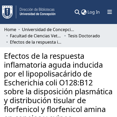
(current)
Log In
Communities & Collections
Home
Universidad de Concepción
Facultad de Ciencias Veterinarias
Tesis Doctorado
All of DSpace
Efectos de la respuesta inflamatoria aguda inducida por el lipopolisacárido de Escherichia coli O128:B12 sobre la disposición plasmática y distribución tisular de florfenicol y florfenicol amina en conejos y ovinos
Statistics
Efectos de la respuesta
inflamatoria aguda inducida
por el lipopolisacárido de
Escherichia coli O128:B12
sobre la disposición plasmática
y distribución tisular de
florfenicol y florfenicol amina