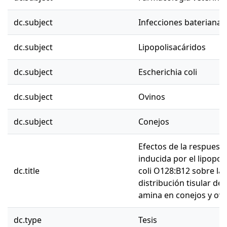
dc.subject
Infecciones baterianas
dc.subject
Lipopolisacáridos
dc.subject
Escherichia coli
dc.subject
Ovinos
dc.subject
Conejos
Efectos de la respuest
inducida por el lipopol
dc.title
coli O128:B12 sobre la 
distribución tisular de f
amina en conejos y ov
dc.type
Tesis