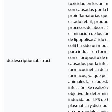
toxicidad en los animal
son causadas por la li
proinflamatorias que 
estado febril, produce
procesos de absorción,
eliminación de los fár
de lipopolisacárido (LPS
coli) ha sido un model
para inducir en forma 
con el propósito de es
dc.description.abstract
causados por la infecci
farmacocinética de ant
fármacos, ya que permi
animales la respuesta i
infección. Se realizó el
objetivo de determinar 
inducida por LPS de E. 
plasmática y distribució
en dos modelos animal