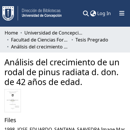
(current)
Log In
Communities & Collections
Home
Universidad de Concepción
Facultad de Ciencias Forestales
Tesis Pregrado
All of DSpace
Análisis del crecimiento de un rodal de pinus radiata d. don. de 42 años de edad.
Statistics
Análisis del crecimiento de un
rodal de pinus radiata d. don.
de 42 años de edad.
Files
1998_JOSE_EDUARDO_SANTANA_SAAVEDRA.Image.Mar