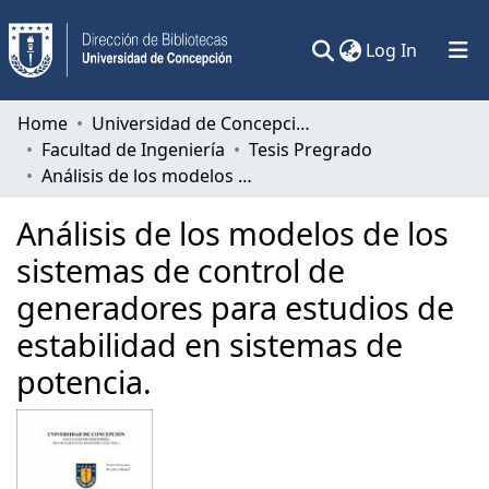
(current)
Log In
Communities & Collections
Home
Universidad de Concepción
Facultad de Ingeniería
Tesis Pregrado
All of DSpace
Análisis de los modelos de los sistemas de control de generadores para estudios de estabilidad en sistemas de potencia.
Statistics
Análisis de los modelos de los
sistemas de control de
generadores para estudios de
estabilidad en sistemas de
potencia.