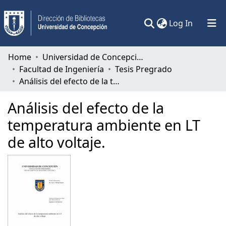
(current)
Log In
Communities & Collections
Home
Universidad de Concepción
Facultad de Ingeniería
Tesis Pregrado
All of DSpace
Análisis del efecto de la temperatura ambiente en LT de alto voltaje.
Statistics
Análisis del efecto de la
temperatura ambiente en LT
de alto voltaje.