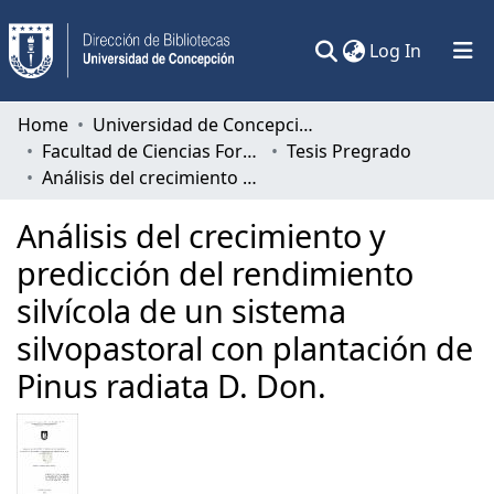
(current)
Log In
Communities & Collections
Home
Universidad de Concepción
Facultad de Ciencias Forestales
Tesis Pregrado
All of DSpace
Análisis del crecimiento y predicción del rendimiento silvícola de un sistema silvopastoral con plantación de Pinus radiata D. Don.
Statistics
Análisis del crecimiento y
predicción del rendimiento
silvícola de un sistema
silvopastoral con plantación de
Pinus radiata D. Don.