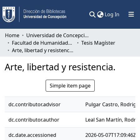
(current)
Log In
Communities & Collections
Home
Universidad de Concepción
Facultad de Humanidades y Arte
Tesis Magíster
All of DSpace
Arte, libertad y resistencia.
Statistics
Arte, libertad y resistencia.
Simple item page
dc.contributor.advisor
Pulgar Castro, Rodrigo
dc.contributor.author
Leal San Martín, Rodri
dc.date.accessioned
2026-05-07T17:09:46Z