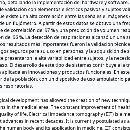
rio, detallando la implementación del hardware y software.
e validación con elementos eléctricos pasivos y sujetos volun
e existe una alta correlación entre las señales e imágenes 
e un flujómetro. A partir de estos datos se obtuvo una fre
te de correlación del 97 % y una predicción de volumen resp
ón del 96 %. La detección de respiraciones alcanzó un una se
Los resultados más importantes fueron la validación técnica
ngos seguros para su uso en personas, y la adquisición de s
se presentaron la alta variabilidad entre sujetos, y la nece
aso. El desarrollo de este tipo de sistemas contribuye a la tr
a aplicada en innovaciones y productos funcionales. En este c
ar de la población, con un dispositivo de uso ambulatorio pa
s respiratorias.
ical development has allowed the creation of new techniqu
ons in the medical area. The constant improvement of health
quality of life. Electrical impedance tomography (EIT) is a 
nt advances in recent decades. It is currently postulated as a
the human body and its application in medicine. EIT consist