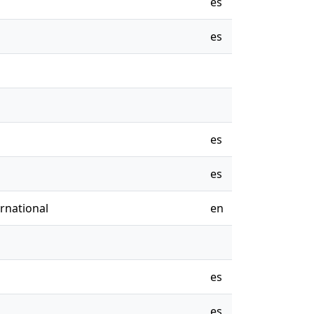
es
es
es
es
rnational
en
es
es