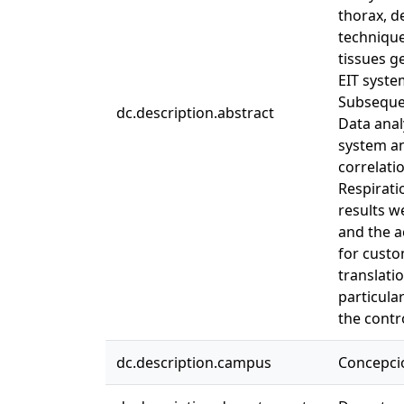
thorax, d
technique
tissues g
EIT syste
Subsequen
dc.description.abstract
Data anal
system an
correlati
Respirati
results w
and the a
for custo
translati
particula
the contr
dc.description.campus
Concepci