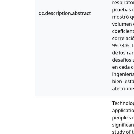
respirato
pruebas d
dc.description.abstract
mostró qu
volumen d
coeficien
correlaci
99.78 %. 
de los ra
desafíos 
en cada c
ingenierí
bien- est
afeccione
Technolog
applicati
people’s 
significa
study of 