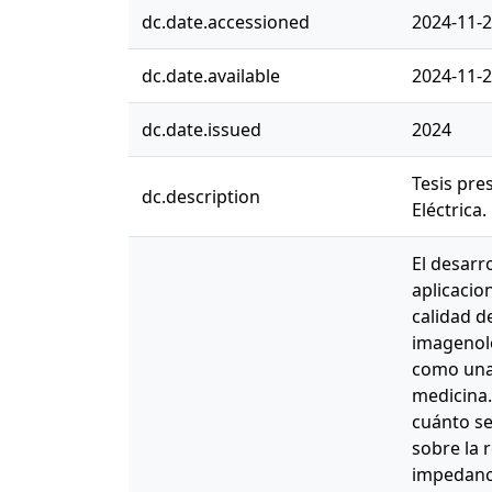
dc.date.accessioned
2024-11-2
dc.date.available
2024-11-2
dc.date.issued
2024
Tesis pre
dc.description
Eléctrica.
El desarr
aplicacio
calidad d
imagenolo
como una 
medicina.
cuánto se
sobre la 
impedanci