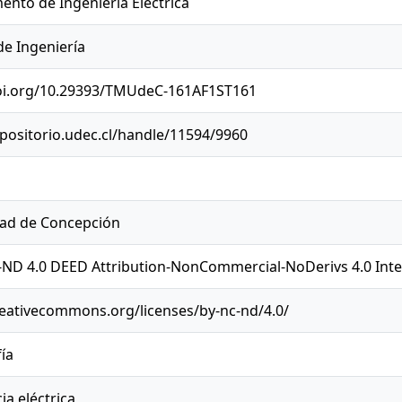
nto de Ingeniería Eléctrica
de Ingeniería
doi.org/10.29393/TMUdeC-161AF1ST161
epositorio.udec.cl/handle/11594/9960
dad de Concepción
ND 4.0 DEED Attribution-NonCommercial-NoDerivs 4.0 Inte
reativecommons.org/licenses/by-nc-nd/4.0/
ía
ia eléctrica