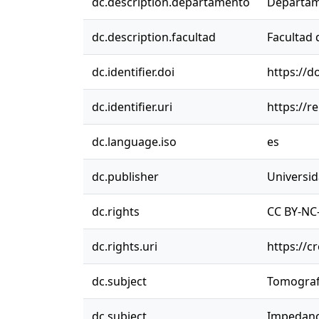
dc.description.departamento
Departame
dc.description.facultad
Facultad 
dc.identifier.doi
https://
dc.identifier.uri
https://r
dc.language.iso
es
dc.publisher
Universi
dc.rights
CC BY-NC-
dc.rights.uri
https://c
dc.subject
Tomograf
dc.subject
⁠Impedanc