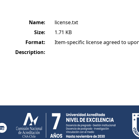
Name:
license.txt
Size:
1.71 KB
Format:
Item-specific license agreed to up
Description: