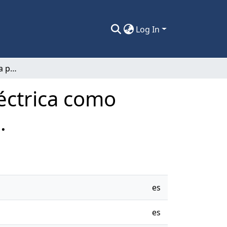
Log In
Sistema de tomografía por impedancia eléctrica como prueba de función pulmonar ambulatoria.
éctrica como
.
es
es