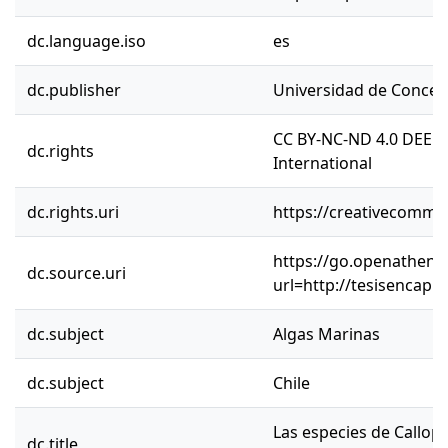
dc.language.iso
es
dc.publisher
Universidad de Concep
CC BY-NC-ND 4.0 DEED 
dc.rights
International
dc.rights.uri
https://creativecommon
https://go.openathens.
dc.source.uri
url=http://tesisencap.
dc.subject
Algas Marinas
dc.subject
Chile
Las especies de Callop
dc.title