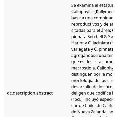
Se examina el estatus 
Callophyllis (Kallymeni
base a una combinación
reproductivos y de anál
citadas para el área: Ca
pinnata Setchell & Swe
Hariot y C. laciniata (H
variegata y C. pinnata 
agregándose una tercer
que es descrita como nu
macrostiola. Callophylli
distinguen por la morfo
morfología de los cisto
desarrollo de los órgan
dc.description.abstract
del gen que codifica l
(rbcL), incluyó especie
sur de Chile, de Califor
de Nueva Zelanda, sost