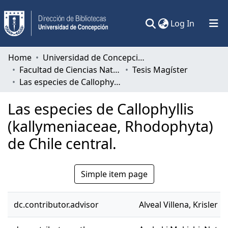
(current)
Log In
Communities & Collections
Home
Universidad de Concepción
Facultad de Ciencias Naturales y Oceanográficas
Tesis Magíster
All of DSpace
Las especies de Callophyllis (kallymeniaceae, Rhodophyta) de Chile central.
Statistics
Las especies de Callophyllis
(kallymeniaceae, Rhodophyta)
de Chile central.
Simple item page
dc.contributor.advisor
Alveal Villena, Krisler 