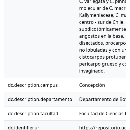
C. variegata y C. pinna
molecular de C. macrost
Kallymeniaceae, C. macr
centro - sur de Chile, 
subdicotómicamente, 
angostos en la base, 
disectados, procarpos
no lobuladas y con uno
cistocarpos protuberan
pericarpo grueso y con
invaginado.
dc.description.campus
Concepción
dc.description.departamento
Departamento de Botá
dc.description.facultad
Facultad de Ciencias N
dc.identifier.uri
https://repositorio.ud