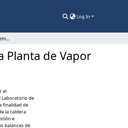
Log In
Evaluación de los sistemas de control de la Planta de Vapor del Laboratorio de Termofluidos.
la Planta de Vapor
 el
 Laboratorio de
 finalidad de
de la caldera
stión e
os balances de