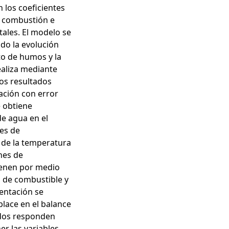
los coeficientes
e combustión e
tales. El modelo se
do la evolución
to de humos y la
ealiza mediante
os resultados
ación con error
e obtiene
de agua en el
es de
 de la temperatura
nes de
ienen por medio
o de combustible y
mentación se
lace en el balance
ados responden
r las variables