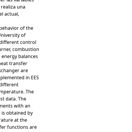
 realiza una
l actual,
behavior of the
niversity of
different control
burner, combustion
d energy balances
eat transfer
xchanger are
mplemented in EES
different
emperature. The
st data. The
iments with an
 is obtained by
rature at the
er functions are