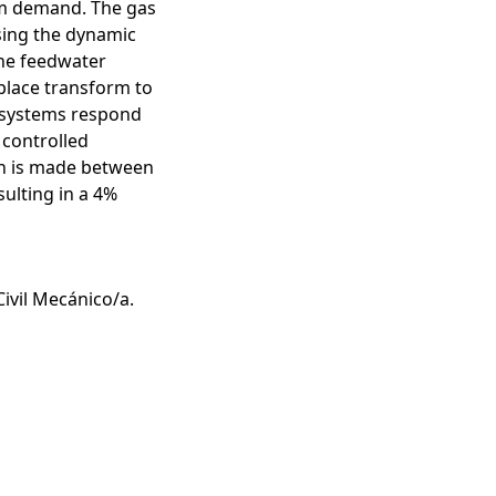
am demand. The gas
sing the dynamic
The feedwater
aplace transform to
 systems respond
 controlled
son is made between
ulting in a 4%
Civil Mecánico/a.