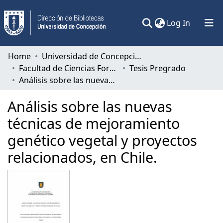
(current)
Log In
Communities & Collections
Home
Universidad de Concepción
Facultad de Ciencias Forestales
Tesis Pregrado
All of DSpace
Análisis sobre las nuevas técnicas de mejoramiento genético vegetal y proyectos relacionados, en Chile.
Statistics
Análisis sobre las nuevas
técnicas de mejoramiento
genético vegetal y proyectos
relacionados, en Chile.