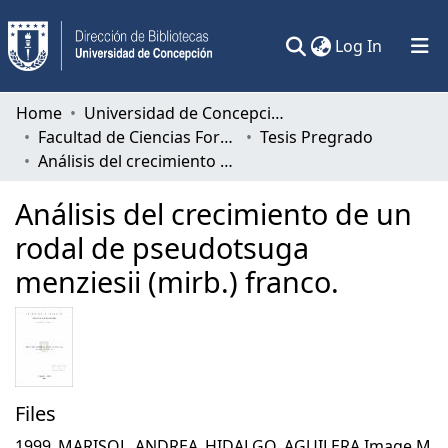
(current)
Log In
Communities & Collections
Home
Universidad de Concepción
Facultad de Ciencias Forestales
Tesis Pregrado
All of DSpace
Análisis del crecimiento de un rodal de pseudotsuga menziesii (mirb.) franco.
Statistics
Análisis del crecimiento de un
rodal de pseudotsuga
menziesii (mirb.) franco.
Files
1999_MARISOL_ANDREA_HIDALGO_AGUILERA.Image.M