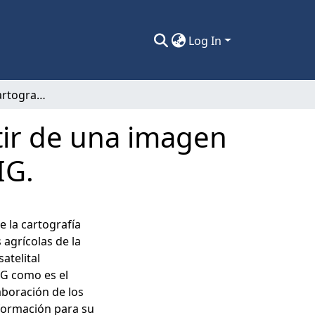
Log In
Elaboración de cartografía temática a partir de una imagen satelital clasificada y la integración de la SIG.
tir de una imagen
IG.
e la cartografía
 agrícolas de la
atelital
IG como es el
aboración de los
formación para su