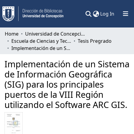
(current)
Log In
Communities & Collections
Home
Universidad de Concepción
Escuela de Ciencias y Tecnologías
Tesis Pregrado
All of DSpace
Implementación de un Sistema de Información Geográfica (SIG) para los principales puertos de la VIII Región utilizando el Software ARC GIS.
Statistics
Implementación de un Sistema
de Información Geográfica
(SIG) para los principales
puertos de la VIII Región
utilizando el Software ARC GIS.