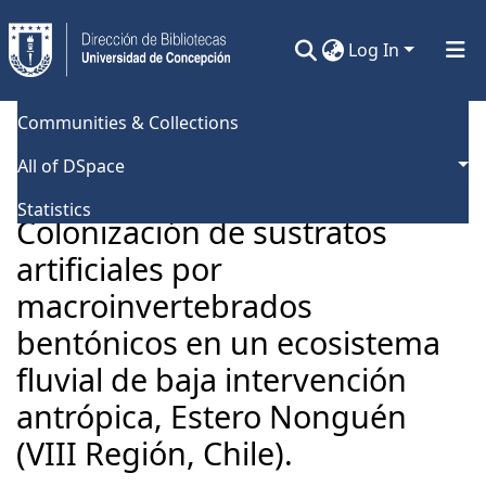
Log In
Communities & Collections
Home
Universidad de Concepción
Facultad de Ciencias Naturales y Oceanográficas
Tesis Magíster
All of DSpace
Colonización de sustratos artificiales por macroinvertebrados bentónicos en un ecosistema fluvial de baja intervención antrópica, Estero Nonguén (VIII Región, Chile).
Statistics
Colonización de sustratos
artificiales por
macroinvertebrados
bentónicos en un ecosistema
fluvial de baja intervención
antrópica, Estero Nonguén
(VIII Región, Chile).