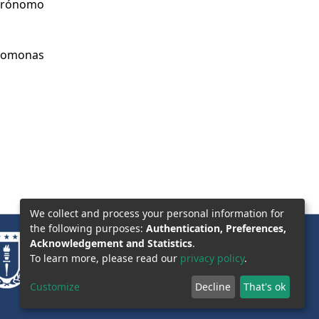
Agrónomo
domonas
We collect and process your personal information for
the following purposes:
Authentication, Preferences,
Acknowledgement and Statistics
.
To learn more, please read our
privacy policy
.
Customize
Decline
That's ok