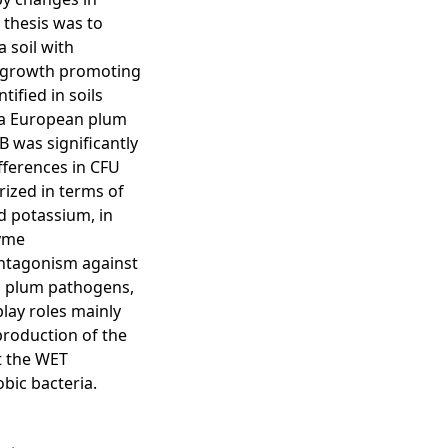
 thesis was to
a soil with
nt growth promoting
ified in soils
 a European plum
 was significantly
fferences in CFU
ized in terms of
nd potassium, in
zyme
antagonism against
n plum pathogens,
lay roles mainly
production of the
t the WET
bic bacteria.