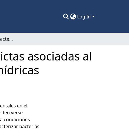
Log In
Caracterización de bacterias aerobias estrictas asociadas al suelo de ciruelo europeo en condiciones hídricas contrastantes
ictas asociadas al
hídricas
ntales en el
ueden verse
la condiciones
racterizar bacterias