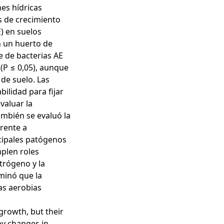
nes hídricas
s de crecimiento
E) en suelos
n un huerto de
e de bacterias AE
(P ≤ 0,05), aunque
de suelo. Las
ilidad para fijar
valuar la
mbién se evaluó la
frente a
cipales patógenos
plen roles
itrógeno y la
minó que la
as aerobias
growth, but their
by changes in